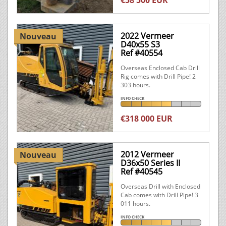
2022 Vermeer
Nouveau
D40x55 S3
Ref #40554
Overseas Enclosed Cab Drill
Rig comes with Drill Pipe! 2
303 hours.
INFO CHECK
€318 000 EUR
2012 Vermeer
Nouveau
D36x50 Series II
Ref #40545
Overseas Drill with Enclosed
Cab comes with Drill Pipe! 3
011 hours.
INFO CHECK