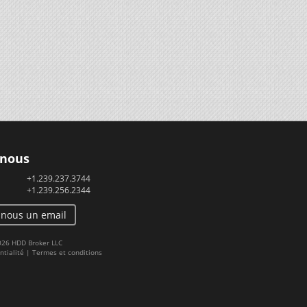
 nous
+1.239.237.3744
+1.239.256.2344
-nous un email
2026 HDD Broker LLC
ntialité
|
Termes et conditions