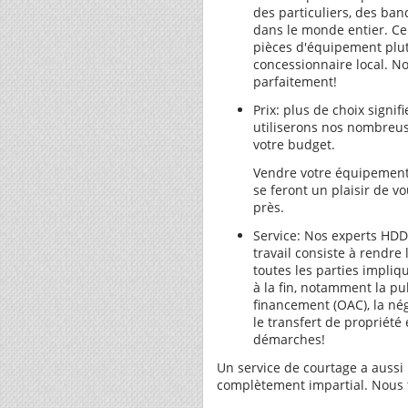
des particuliers, des ba
dans le monde entier. Ce
pièces d'équipement plut
concessionnaire local. N
parfaitement!
Prix: plus de choix signi
utiliserons nos nombreus
votre budget.
Vendre votre équipement
se feront un plaisir de 
près.
Service: Nos experts HDD 
travail consiste à rendre
toutes les parties impliq
à la fin, notamment la pub
financement (OAC), la négo
le transfert de propriété 
démarches!
Un service de courtage a aussi l
complètement impartial. Nous t