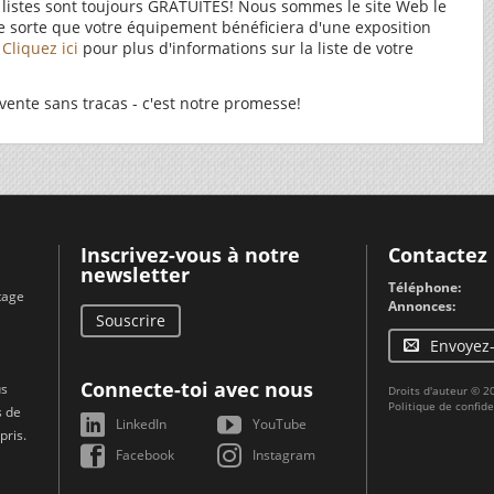
 listes sont toujours GRATUITES! Nous sommes le site Web le
de sorte que votre équipement bénéficiera d'une exposition
.
Cliquez ici
pour plus d'informations sur la liste de votre
vente sans tracas - c'est notre promesse!
Inscrivez-vous à notre
Contactez
newsletter
Téléphone:
tage
Annonces:
Souscrire
Envoyez
Connecte-toi avec nous
us
Droits d'auteur © 
Politique de confide
s de
LinkedIn
YouTube
pris.
Facebook
Instagram